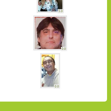
5.0
0.0
0.0