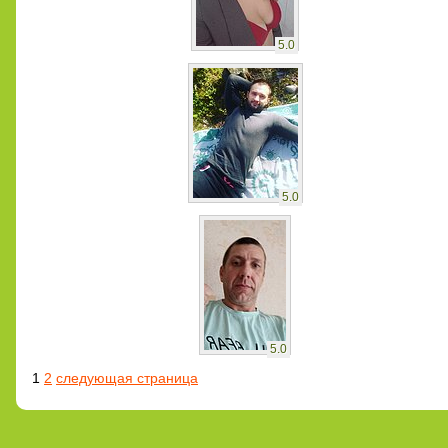
5.0
5.0
5.0
1
2
следующая страница