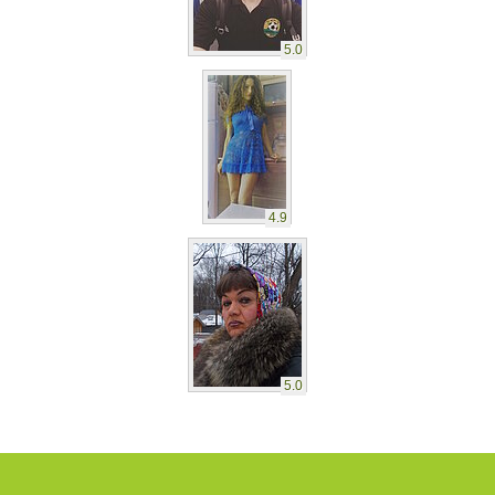
5.0
4.9
5.0