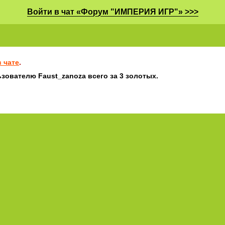
Войти в чат «Форум "ИМПЕРИЯ ИГР"» >>>
 чате
.
зователю Faust_zanoza всего за 3 золотых.